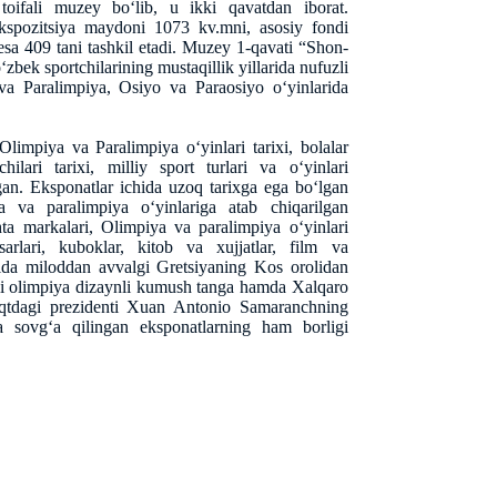
oifali muzey bo‘lib, u ikki qavatdan iborat.
pozitsiya maydoni 1073 kv.mni, asosiy fondi
esa 409 tani tashkil etadi. Muzey 1-qavati “Shon-
zbek sportchilarining mustaqillik yillarida nufuzli
va Paralimpiya, Osiyo va Paraosiyo o‘yinlarida
.
impiya va Paralimpiya o‘yinlari tarixi, bolalar
hilari tarixi, milliy sport turlari va o‘yinlari
gan. Eksponatlar ichida uzoq tarixga ega bo‘lgan
a va paralimpiya o‘yinlariga atab chiqarilgan
chta markalari, Olimpiya va paralimpiya o‘yinlari
asarlari, kuboklar, kitob va xujjatlar, film va
sida miloddan avvalgi Gretsiyaning Kos orolidan
shli olimpiya dizaynli kumush tanga hamda Xalqaro
aqtdagi prezidenti Xuan Antonio Samaranchning
a sovg‘a qilingan eksponatlarning ham borligi