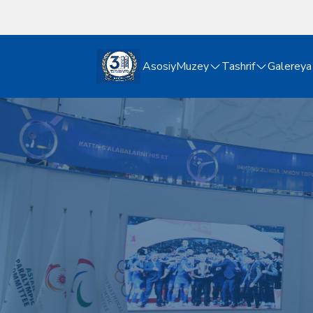
Asosiy
Muzey
Tashrif
Galereya