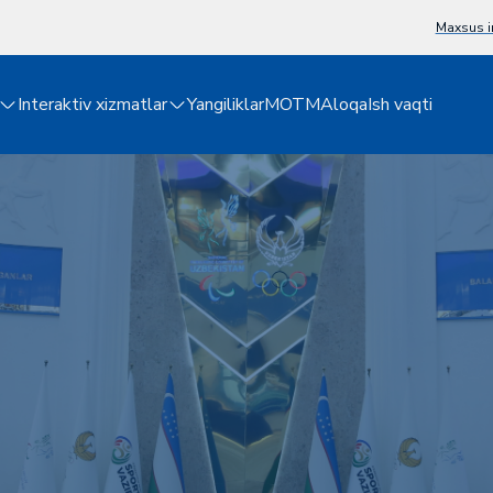
Maxsus i
Interaktiv xizmatlar
Yangiliklar
MOTM
Aloqa
Ish vaqti