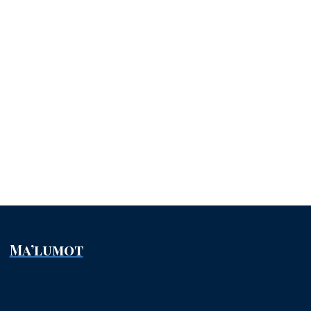
33
z
Ma’lumot