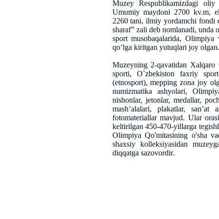
Muzey Respublikamizdagi oliy t
Umumiy maydoni 2700 kv.m, eks
2260 tani, ilmiy yordamchi fondi 
sharaf” zali deb nomlanadi, unda o‘
sport musobaqalarida, Olimpiya 
qo‘lga kiritgan yutuqlari joy olgan
Muzeyning 2-qavatidan Xalqaro Ol
sporti, O`zbekiston faxriy sportc
(etnosport), mepping zona joy ol
numizmatika ashyolari, Olimpiy
nishonlar, jetonlar, medallar, po
mash’alalari, plakatlar, san’at 
fotomateriallar mavjud. Ular ora
keltirilgan 450-470-yillarga tegi
Olimpiya Qo'mitasining o'sha v
shaxsiy kolleksiyasidan muzeyg
diqqatga sazovordir.