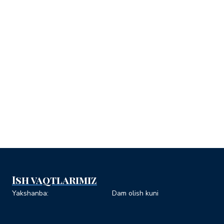
Telefonlar
:
+998(71) 208-08-
Email
:
info@olympicmuseum.u
Ish vaqtlarimiz
Yakshanba:
Dam olish kuni