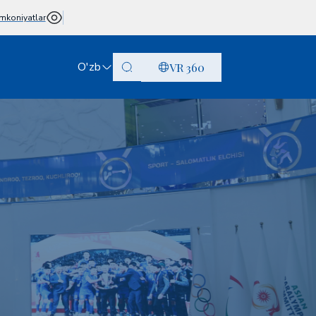
mkoniyatlar
O'zb
VR 360